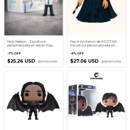
Nick Nelson - Escultura
Feyre Archeron de ACOTAR -
personalizada en estilo Pop,
Escultura personalizada en
hecha a mano en 3D
estilo Pop, hecha a mano en
3D
-
7
%
OFF
-
6
%
OFF
$25.26 USD
$27.06 USD
$27.06 USD
$28.87 USD