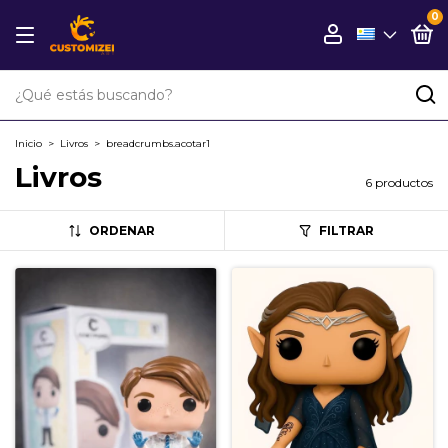
0
Inicio
>
Livros
>
breadcrumbs.acotar1
Livros
6 productos
ORDENAR
FILTRAR