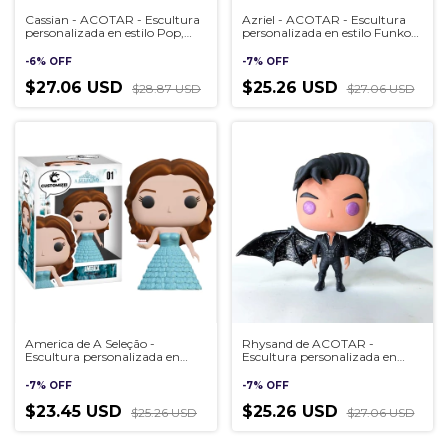
Cassian - ACOTAR - Escultura
Azriel - ACOTAR - Escultura
personalizada en estilo Pop,
personalizada en estilo Funko
hecha a mano en 3D
Pop, hecha a mano en 3D
-
6
%
OFF
-
7
%
OFF
$27.06 USD
$25.26 USD
$28.87 USD
$27.06 USD
America de A Seleção -
Rhysand de ACOTAR -
Escultura personalizada en
Escultura personalizada en
estilo Pop, hecha a mano en
estilo Pop, hecha a mano en
3D
3D
-
7
%
OFF
-
7
%
OFF
$23.45 USD
$25.26 USD
$25.26 USD
$27.06 USD