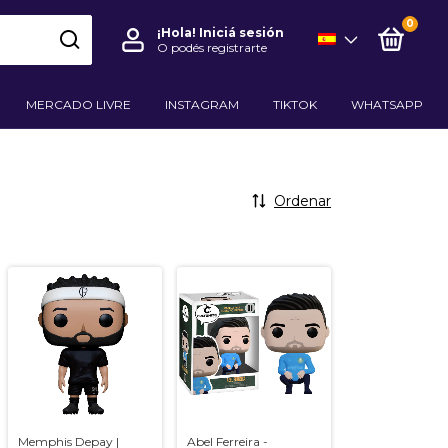
0
¡Hola!
Iniciá sesión
O podés registrarte
MERCADO LIVRE
INSTAGRAM
TIKTOK
WHATSAPP
Ordenar
Memphis Depay |
Abel Ferreira -