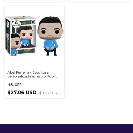
Abel Ferreira - Escultura
personalizada en estilo Pop,
hecha a mano en 3D
-
6
%
OFF
$27.06 USD
$28.87 USD