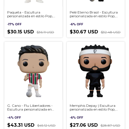
Paqueta - Escultura
Pelé Eterno Brasil - Escultura
personalizada en estilo Pop,
personalizada en estilo Pop,
hecha a mano en 3D
hecha a mano en 3D
-
17
%
OFF
-
6
%
OFF
$30.15 USD
$30.67 USD
$36.11 USD
$32.48 USD
G. Cano - Flu Libertadores -
Memphis Depay | Escultura
Escultura personalizada en
personalizada en estilo Pop,
estilo Pop, hecha a mano en
hecha a mano en 3D
3D
-
4
%
OFF
-
6
%
OFF
$43.31 USD
$27.06 USD
$45.12 USD
$28.87 USD