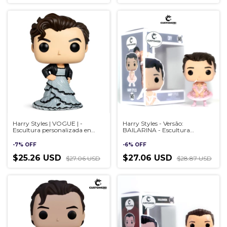
Harry Styles | VOGUE | -
Harry Styles - Versão:
Escultura personalizada en
BAILARINA - Escultura
estilo Pop, hecha a mano en
personalizada en estilo Pop,
3D
hecha a mano en 3D
-
7
%
OFF
-
6
%
OFF
$25.26 USD
$27.06 USD
$27.06 USD
$28.87 USD