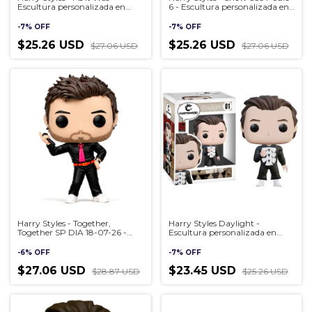
Escultura personalizada en
6 - Escultura personalizada en
estilo Pop, hecha a mano en
estilo Pop, hecha a mano en
3D
3D
-
7
%
OFF
-
7
%
OFF
$25.26 USD
$25.26 USD
$27.06 USD
$27.06 USD
Harry Styles - Together,
Harry Styles Daylight -
Together SP DIA 18-07-26 -
Escultura personalizada en
Escultura personalizada en
estilo Pop, hecha a mano en
estilo Pop, hecha a mano en
3D
-
6
%
OFF
-
7
%
OFF
3D
$27.06 USD
$23.45 USD
$28.87 USD
$25.26 USD