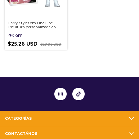
Harry Styles em Fine Line -
Escultura personalizada en
estilo Pop, hecha a mano en
3D
-
7
%
OFF
$25.26 USD
$27.06 USD
CATEGORÍAS
CONTACTÁNOS