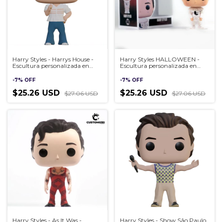
Harry Styles - Harrys House -
Harry Styles HALLOWEEN -
Escultura personalizada en
Escultura personalizada en
estilo Pop, hecha a mano en
estilo Pop, hecha a mano en
3D
3D
-
7
%
OFF
-
7
%
OFF
$25.26 USD
$25.26 USD
$27.06 USD
$27.06 USD
Harry Styles - As It Was -
Harry Styles - Show São Paulo