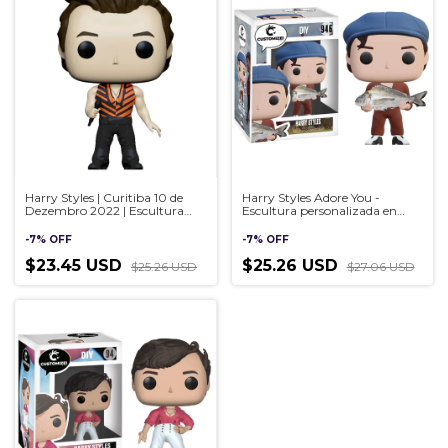
Harry Styles | Curitiba 10 de
Harry Styles Adore You -
Dezembro 2022 | Escultura
Escultura personalizada en
personalizada en estilo Pop,
estilo Pop, hecha a mano en
hecha a mano en 3D
3D
-
7
%
OFF
-
7
%
OFF
$23.45 USD
$25.26 USD
$25.26 USD
$27.06 USD