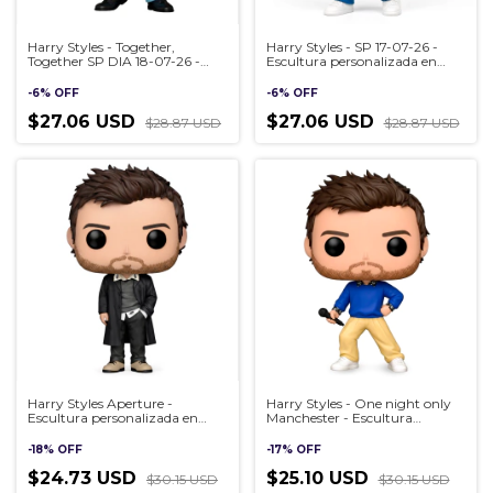
Harry Styles - Together,
Harry Styles - SP 17-07-26 -
Together SP DIA 18-07-26 -
Escultura personalizada en
Escultura personalizada en
estilo Pop, hecha a mano en
estilo Pop, hecha a mano en
3D
-
6
%
OFF
-
6
%
OFF
3D
$27.06 USD
$27.06 USD
$28.87 USD
$28.87 USD
Harry Styles Aperture -
Harry Styles - One night only
Escultura personalizada en
Manchester - Escultura
estilo Pop, hecha a mano en
personalizada en estilo Pop,
3D
hecha a mano en 3D
-
18
%
OFF
-
17
%
OFF
$24.73 USD
$25.10 USD
$30.15 USD
$30.15 USD