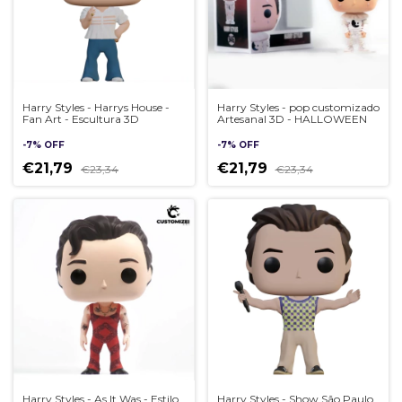
Harry Styles - Harrys House -
Harry Styles - pop customizado
Fan Art - Escultura 3D
Artesanal 3D - HALLOWEEN
-
7
%
OFF
-
7
%
OFF
€21,79
€21,79
€23,34
€23,34
Harry Styles - As It Was - Estilo
Harry Styles - Show São Paulo