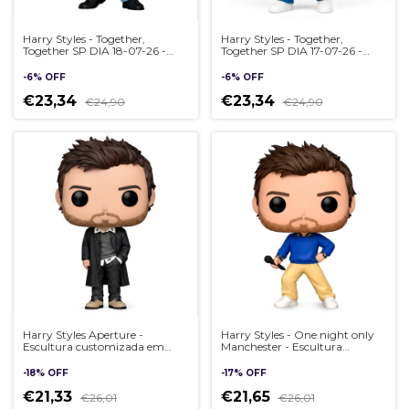
Harry Styles - Together,
Harry Styles - Together,
Together SP DIA 18-07-26 -
Together SP DIA 17-07-26 -
Escultura customizada em
Escultura customizada em
estilo Pop Artesanal 3D
estilo Pop Artesanal 3D
-
6
%
OFF
-
6
%
OFF
€23,34
€23,34
€24,90
€24,90
Harry Styles Aperture -
Harry Styles - One night only
Escultura customizada em
Manchester - Escultura
estilo Pop Artesanal 3D
customizada em estilo Pop
Artesanal 3D
-
18
%
OFF
-
17
%
OFF
€21,33
€21,65
€26,01
€26,01