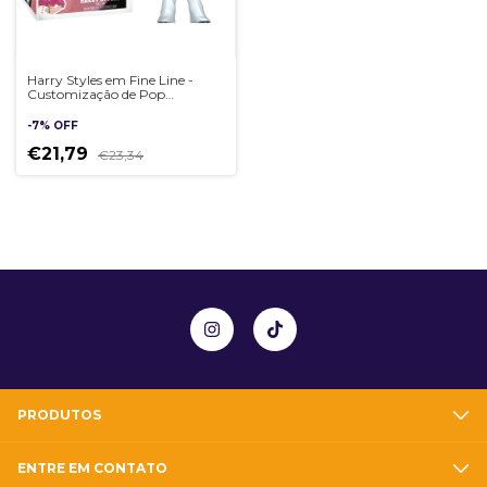
Harry Styles em Fine Line -
Customização de Pop
Artesanal 3D
-
7
%
OFF
€21,79
€23,34
PRODUTOS
ENTRE EM CONTATO