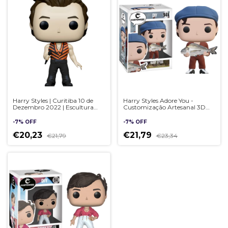
Harry Styles | Curitiba 10 de
Harry Styles Adore You -
Dezembro 2022 | Escultura
Customização Artesanal 3D
customizada em estilo Pop
escultura POP
Artesanal 3D
-
7
%
OFF
-
7
%
OFF
€20,23
€21,79
€21,79
€23,34