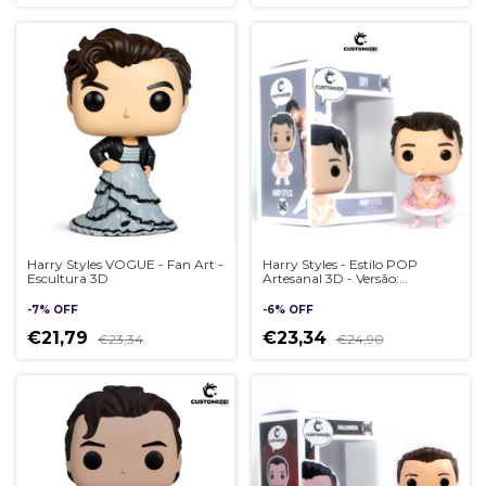
Harry Styles VOGUE - Fan Art -
Harry Styles - Estilo POP
Escultura 3D
Artesanal 3D - Versão:
BAILARINA
-
7
%
OFF
-
6
%
OFF
€21,79
€23,34
€23,34
€24,90