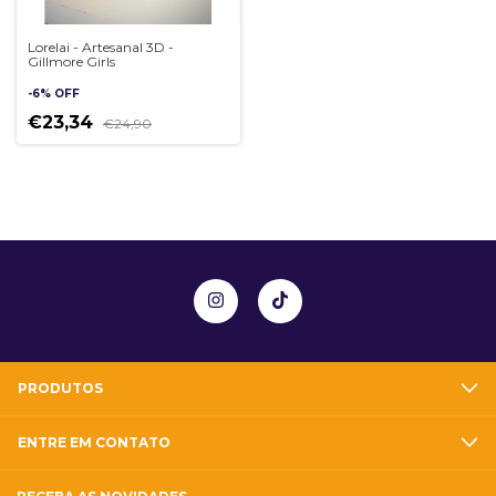
Lorelai - Artesanal 3D -
Gillmore Girls
-
6
%
OFF
€23,34
€24,90
PRODUTOS
ENTRE EM CONTATO